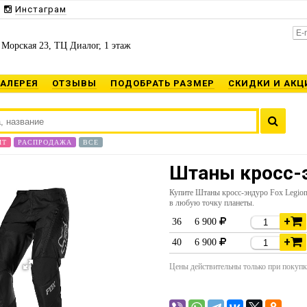
Инстаграм
 Морская 23, ТЦ Диалог, 1 этаж
ГАЛЕРЕЯ
ОТЗЫВЫ
ПОДОБРАТЬ РАЗМЕР
СКИДКИ И АКЦ
ИТ
РАСПРОДАЖА
ВСЕ
Штаны кросс-э
Купите Штаны кросс-эндуро Fox Legio
в любую точку планеты.
+
36
6 900
+
40
6 900
Цены действительны только при покупке