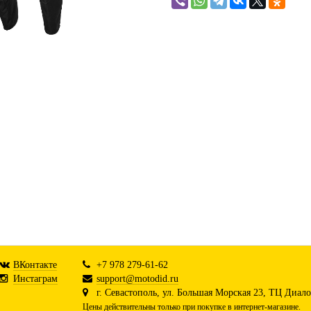
ВКонтакте
+7 978 279-61-62
Инстаграм
support@motodid.ru
г. Севастополь, ул. Большая Морская 23, ТЦ Диалог
Цены действительны только при покупке в интернет-магазине.