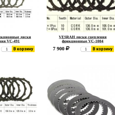
кционные диски
VESRAH диски сцепления
ния VC-491
фрикционные VC-1004
7 900
В корзину
В корзину