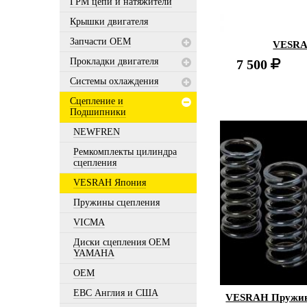
ГРМ цепи и натяжители
Крышки двигателя
Запчасти OEM
VESRA
Прокладки двигателя
7 500
Системы охлаждения
Сцепление и
Подшипники
NEWFREN
Ремкомплекты цилиндра
сцепления
VESRAH Япония
Пружины сцепления
VICMA
Диски сцепления OEM
YAMAHA
OEM
EBC Англия и США
VESRAH Пружин