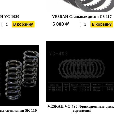
H VC-1020
VESRAH Стальные диски CS-117
5 000
В корзину
В корзину
VESRAH VC-496 Фрикционные дис
ы сцепления SK 110
сцепления