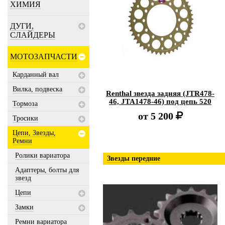
ХИМИЯ
ДУГИ,
СЛАЙДЕРЫ
МОТОЗАПЧАСТИ
Карданный вал
Вилка, подвеска
Renthal звезда задняя (JTR478-
46, JTA1478-46) под цепь 520
Тормоза
от
5 200
Тросики
Цепи, Звезды,
Ремни
Ролики вариатора
Звезды передние
Адаптеры, болты для
звезд
Цепи
Замки
Ремни вариатора