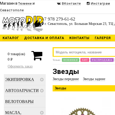
Магазин в
и
Тюмени
ВКонтакте
Инстаграм
Севастополе
+7 978 279-61-62
г. Севастополь, ул. Большая Морская 23, ТЦ 
КАТАЛОГ
ДОСТАВКА И ОПЛАТА
КОНТАКТЫ
ГАЛЕРЕЯ
Спасибо, я уж
*
0
товар(ов)
0
P
Только:
НОВИНКИ
ХИТ
РАСПРОДАЖА
Оформить заказ
Звезды
Звезды передние
Звезды задние
ЭКИПИРОВКА
Звезды
АВТОЗАПЧАСТИ
ВЕЛОТОВАРЫ
МАСЛА,