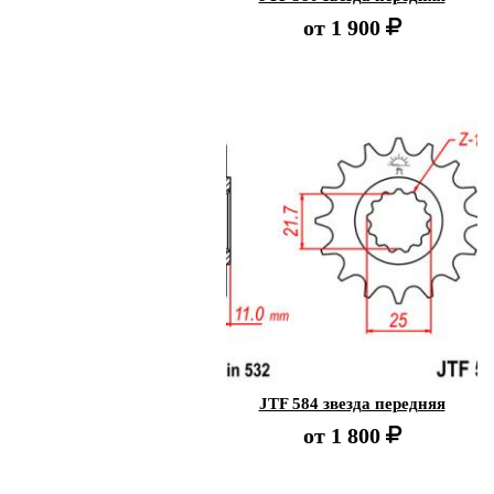
от
1 900
JTF 584 звезда передняя
от
1 800