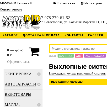
Магазин в
и
Тюмени
ВКонтакте
Инстаграм
Севастополе
+7 978 279-61-62
г. Севастополь, ул. Большая Морская 23, ТЦ 
КАТАЛОГ
ДОСТАВКА И ОПЛАТА
КОНТАКТЫ
ГАЛЕРЕЯ
0
товар(ов)
0
P
Только:
НОВИНКИ
ХИТ
РАСПРОДАЖА
Оформить заказ
Выхлопные сист
Прокладки, кольца выхлопной системы
ЭКИПИРОВКА
Выхлопные системы
АВТОЗАПЧАСТИ
ВЕЛОТОВАРЫ
МАСЛА,