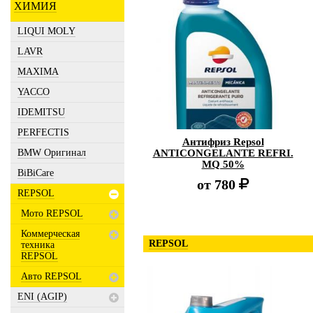
ХИМИЯ
LIQUI MOLY
LAVR
MAXIMA
YACCO
IDEMITSU
PERFECTIS
Антифриз Repsol
BMW Оригинал
ANTICONGELANTE REFRI.
MQ 50%
BiBiCare
от
780
REPSOL
Мото REPSOL
Коммерческая
REPSOL
техника
REPSOL
Авто REPSOL
ENI (AGIP)