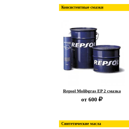
Консистентные смазки
Repsol Molibgras EP 2 смазка
от
600
Синтетические масла