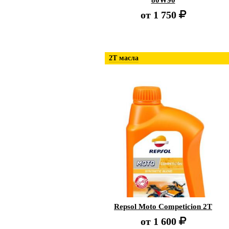
80W90
от
1 750
2Т масла
Repsol Moto Competicion 2T
от
1 600