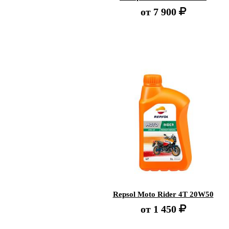
от
7 900
Repsol Moto Rider 4T 20W50
от
1 450