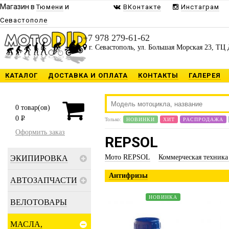
Магазин в
и
Тюмени
ВКонтакте
Инстаграм
Севастополе
Будь в курсе наших 
+7 978 279-61-62
Присылаем только то, чт
г. Севастополь, ул. Большая Морская 23, ТЦ 
КАТАЛОГ
ДОСТАВКА И ОПЛАТА
КОНТАКТЫ
ГАЛЕРЕЯ
0
товар(ов)
ЗАРЕГ
0
P
Только:
НОВИНКИ
ХИТ
РАСПРОДАЖА
Оформить заказ
Предоставлено SendPuls
REPSOL
Мото REPSOL
Коммерческая техник
ЭКИПИРОВКА
Антифризы
АВТОЗАПЧАСТИ
НОВИНКА
ВЕЛОТОВАРЫ
МАСЛА,