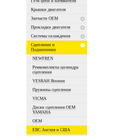
ГРМ цепи и натяжители
Крышки двигателя
Запчасти OEM
Прокладки двигателя
Системы охлаждения
Сцепление и
Подшипники
NEWFREN
Ремкомплекты цилиндра
сцепления
VESRAH Япония
Пружины сцепления
VICMA
Диски сцепления OEM
YAMAHA
OEM
EBC Англия и США