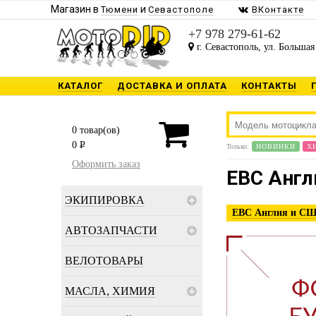
Магазин в
и
Тюмени
Севастополе
ВКонтакте
+7 978 279-61-62
г. Севастополь, ул. Большая
КАТАЛОГ
ДОСТАВКА И ОПЛАТА
КОНТАКТЫ
0
товар(ов)
0
P
Только:
НОВИНКИ
Х
Оформить заказ
EBC Англ
ЭКИПИРОВКА
EBC Англия и С
АВТОЗАПЧАСТИ
ВЕЛОТОВАРЫ
МАСЛА, ХИМИЯ