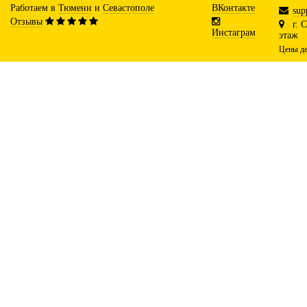
Работаем в
Тюмени
и
Севастополе
ВКонтакте
sup
Отзывы
г. 
Инстаграм
этаж
Цены де