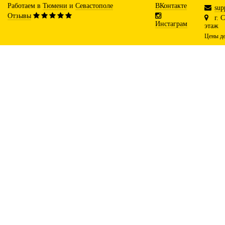
Работаем в
Тюмени
и
Севастополе
ВКонтакте
sup
Отзывы
г. 
Инстаграм
этаж
Цены де