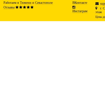
Работаем в
Тюмени
и
Севастополе
ВКонтакте
sup
Отзывы
г. 
Инстаграм
этаж
Цены де