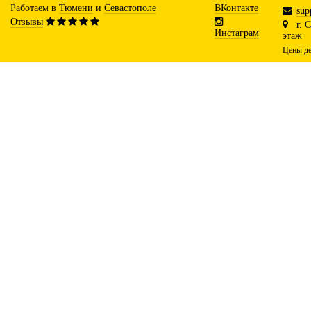
Работаем в
Тюмени
и
Севастополе
ВКонтакте
sup
Отзывы
г. 
Инстаграм
этаж
Цены де