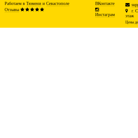
Работаем в
Тюмени
и
Севастополе
ВКонтакте
sup
Отзывы
г. 
Инстаграм
этаж
Цены де