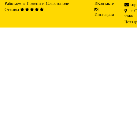
Работаем в
Тюмени
и
Севастополе
ВКонтакте
sup
Отзывы
г. 
Инстаграм
этаж
Цены де