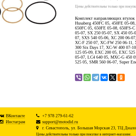
Цены действительны только при покупке
Комплект направляющих втулок 
Husaberg 450FC 05, 450FE 05-08,
650FC 05, 650FE 05-08, 650FS-C
05-07, SX 250 05-07, SX 450 05-
07, SXS 540 05-06, XC 200 06-07
XC-F 250 07, XC-FW 250 06-11,
300 Six Days 17, XC-W 400 07-1
125 05-09, EXC 200 05, EXC 525
05-07, LC4 640 05, MXC-G 450 
525 05, SMR 560 06-07, Super En
ВКонтакте
+7 978 279-61-62
Инстаграм
support@motodid.ru
г. Севастополь, ул. Большая Морская 23, ТЦ Диалог
Цены действительны только при покупке в интернет-магазине.