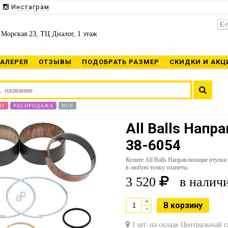
Инстаграм
 Морская 23, ТЦ Диалог, 1 этаж
ГАЛЕРЕЯ
ОТЗЫВЫ
ПОДОБРАТЬ РАЗМЕР
СКИДКИ И АКЦ
ИТ
РАСПРОДАЖА
ВСЕ
All Balls Нап
38-6054
Купите All Balls Направляющие втулк
в любую точку планеты.
3 520
в наличи
+
В корзину
−
1 шт. на складе Центральный с