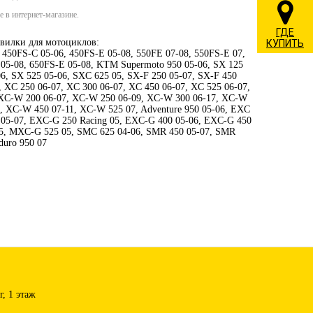
 в интернет-магазине.
ГДЕ
вилки для мотоциклов:
КУПИТЬ
 450FS-C 05-06, 450FS-E 05-08, 550FE 07-08, 550FS-E 07,
 05-08, 650FS-E 05-08, KTM Supermoto 950 05-06, SX 125
06, SX 525 05-06, SXC 625 05, SX-F 250 05-07, SX-F 450
, XC 250 06-07, XC 300 06-07, XC 450 06-07, XC 525 06-07,
 XC-W 200 06-07, XC-W 250 06-09, XC-W 300 06-17, XC-W
0, XC-W 450 07-11, XC-W 525 07, Adventure 950 05-06, EXC
 05-07, EXC-G 250 Racing 05, EXC-G 400 05-06, EXC-G 450
05, MXC-G 525 05, SMC 625 04-06, SMR 450 05-07, SMR
duro 950 07
, 1 этаж