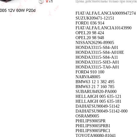
Цены действительны только при покупке
FIAT/ALFA/LANCIA0009947274
SUZUKI09471-12151
FORD1 036 914
FIAT/ALFA/LANCIA10143990
OPEL20 98 424
OPEL20 98 948
NISSAN26296-89905
HONDA33115-S84-A01
HONDA33115-S84-A01HE
HONDA33115-S84-A11
HONDA33115-SH3-A01
HONDA33115-TA0-A01
FORD4 910 100
NARVA48005
BMW63 12 1 382 495
BMW63 21 7 160 785
SUBARU84920-PA000
HELLA8GH 005 635-121
HELLA8GH 005 635-181
DAIHATSU90049-51142
DAIHATSU90049-51142-000
OSRAM9005
PHILIPS9005PR
PHILIPS9005PRB1
PHILIPS9005PRC1
TOYOTA90080-81041