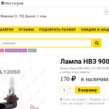
Инстаграм
 Морская 23, ТЦ Диалог, 1 этаж
ГАЛЕРЕЯ
ОТЗЫВЫ
ПОДОБРАТЬ РАЗМЕР
СКИДКИ И АКЦ
ИТ
РАСПРОДАЖА
ВСЕ
Лампа HB3 900
Купите Лампа HB3 9005 12V 60W P20D
в любую точку планеты.
170
в наличии
+
В корзину
−
4 шт. на складе г. Тюмень, ул.
2 шт. на складе г. Севастополь