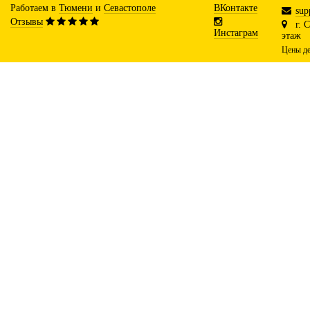
Работаем в
Тюмени
и
Севастополе
ВКонтакте
sup
Отзывы
г. 
Инстаграм
этаж
Цены де