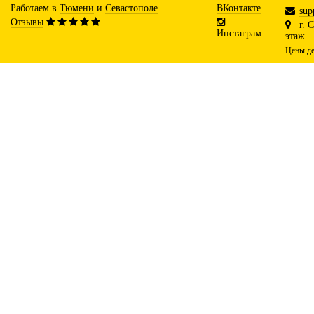
Работаем в
Тюмени
и
Севастополе
ВКонтакте
sup
Отзывы
г. 
Инстаграм
этаж
Цены де