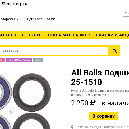
Инстаграм
 Морская 23, ТЦ Диалог, 1 этаж
ГАЛЕРЕЯ
ОТЗЫВЫ
ПОДОБРАТЬ РАЗМЕР
СКИДКИ И АКЦ
ИТ
РАСПРОДАЖА
ВСЕ
All Balls Под
25-1510
Купите All Balls Подшипники колеса к
в любую точку планеты.
2 250
в наличи
+
В корзину
−
4 шт. на складе Центральный с