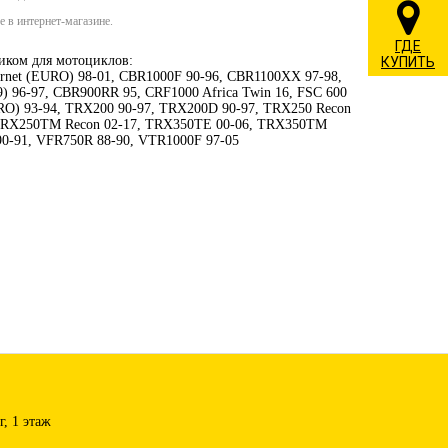
 в интернет-магазине.
ГДЕ
иком для мотоциклов:
КУПИТЬ
rnet (EURO) 98-01, CBR1000F 90-96, CBR1100XX 97-98,
 96-97, CBR900RR 95, CRF1000 Africa Twin 16, FSC 600
URO) 93-94, TRX200 90-97, TRX200D 90-97, TRX250 Recon
 TRX250TM Recon 02-17, TRX350TE 00-06, TRX350TM
 90-91, VFR750R 88-90, VTR1000F 97-05
, 1 этаж