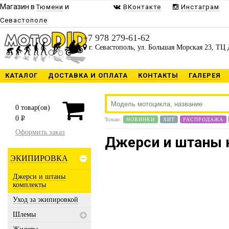
Магазин в
и
Тюмени
ВКонтакте
Инстаграм
Севастополе
+7 978 279-61-62
г. Севастополь, ул. Большая Морская 23, ТЦ 
КАТАЛОГ
ДОСТАВКА И ОПЛАТА
КОНТАКТЫ
ГАЛЕРЕЯ
0
товар(ов)
0
P
Только:
НОВИНКИ
ХИТ
РАСПРОДАЖА
Оформить заказ
Джерси и штаны
ЭКИПИРОВКА
Джерси и штаны
комплекты
Уход за экипировкой
Шлемы